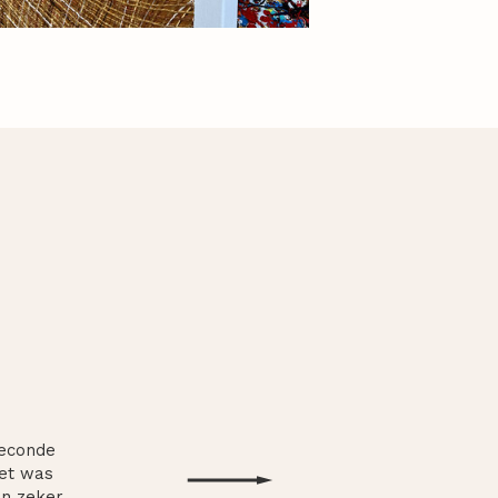
seconde
Het was
en zeker