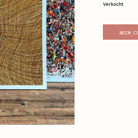
Verkocht
NEEM C
O