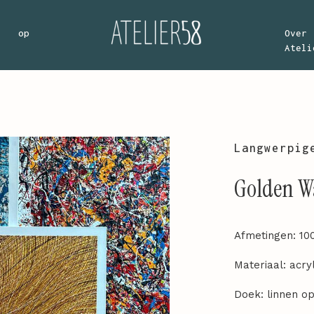
j op
Over
Ateli
Langwerpig
Golden W
Afmetingen: 10
Materiaal: acry
Doek: linnen o