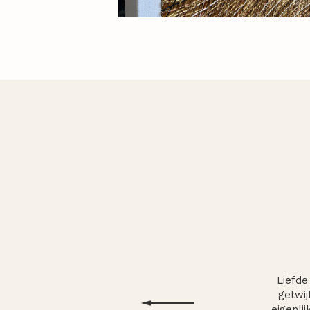
Liefde
getwij
eigenli